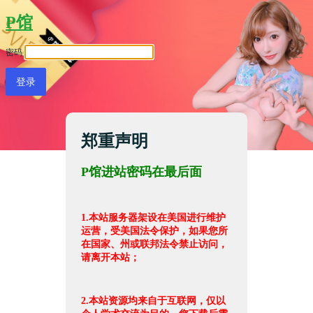
P馆
密码
郑重声明
P馆进站密码在最后面
1.本站服务器架设在美国进行维护
运营，受美国法令保护，如果您所
在国家、州或联邦法令禁止访问，
请离开本站；
2.本站资源均来自于互联网，仅以