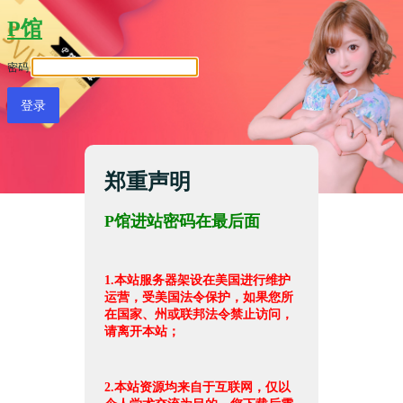
P馆
密码
郑重声明
P馆进站密码在最后面
1.本站服务器架设在美国进行维护
运营，受美国法令保护，如果您所
在国家、州或联邦法令禁止访问，
请离开本站；
2.本站资源均来自于互联网，仅以