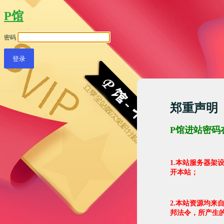
P馆
密码
郑重声明
P馆进站密码
1.本站服务器
开本站；
2.本站资源均来
邦法令，所产生