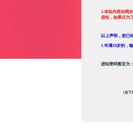
3.本站内容由网
进站，如果仅为
以上声明，您已
1.年满18岁的
进站密码暂定为
（右下