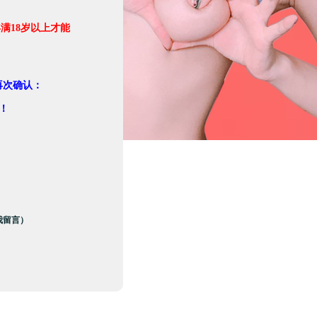
满18岁以上才能
。
再次确认：
！
我留言）