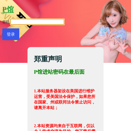
P馆
密码
郑重声明
P馆进站密码在最后面
1.本站服务器架设在美国进行维护
运营，受美国法令保护，如果您所
在国家、州或联邦法令禁止访问，
请离开本站；
2.本站资源均来自于互联网，仅以