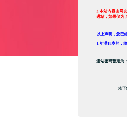
3.本站内容由网
进站，如果仅为
以上声明，您已
1.年满18岁的
进站密码暂定为
（右下