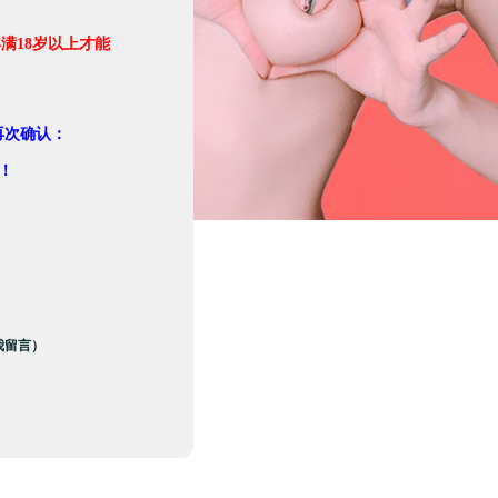
满18岁以上才能
。
再次确认：
！
我留言）