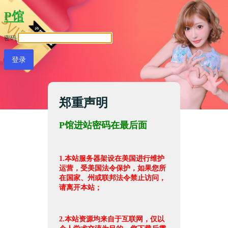
P馆
密码
郑重声明
P馆进站密码在最后面
1.本站服务器架设在美国进行维护
运营，受美国法令保护，如果您所
在国家、州或联邦法令禁止访问，
请离开本站；
2.本站资源均来自于互联网，仅以