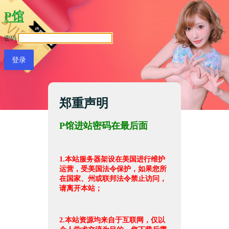
P馆
密码
郑重声明
P馆进站密码在最后面
1.本站服务器架设在美国进行维护
运营，受美国法令保护，如果您所
在国家、州或联邦法令禁止访问，
请离开本站；
2.本站资源均来自于互联网，仅以