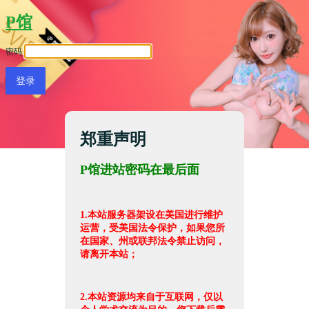
P馆
密码
郑重声明
P馆进站密码在最后面
1.本站服务器架设在美国进行维护
运营，受美国法令保护，如果您所
在国家、州或联邦法令禁止访问，
请离开本站；
2.本站资源均来自于互联网，仅以