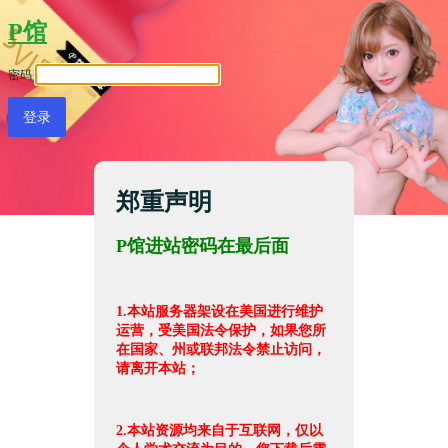
P馆
密码
郑重声明
P馆进站密码在最后面
1.本站服务器架设在美国进行维护
运营，受美国法令保护，如果您所
在国家、州或联邦法令禁止访问，
请离开本站；
2.本站资源均来自于互联网，仅以