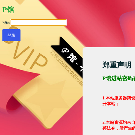
P馆
密码
郑重声明
P馆进站密码
1.本站服务器
开本站；
2.本站资源均来
邦法令，所产生