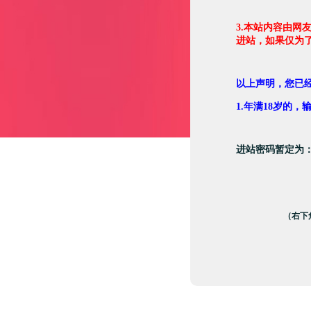
3.本站内容由网
进站，如果仅为
以上声明，您已
1.年满18岁的
进站密码暂定为
（右下