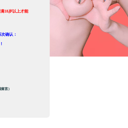
满18岁以上才能
。
再次确认：
！
我留言）