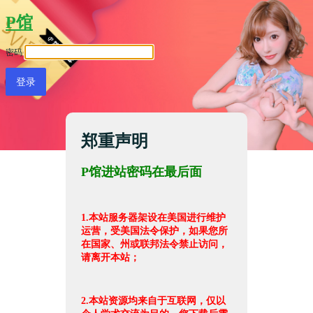
P馆
密码
郑重声明
P馆进站密码在最后面
1.本站服务器架设在美国进行维护
运营，受美国法令保护，如果您所
在国家、州或联邦法令禁止访问，
请离开本站；
2.本站资源均来自于互联网，仅以