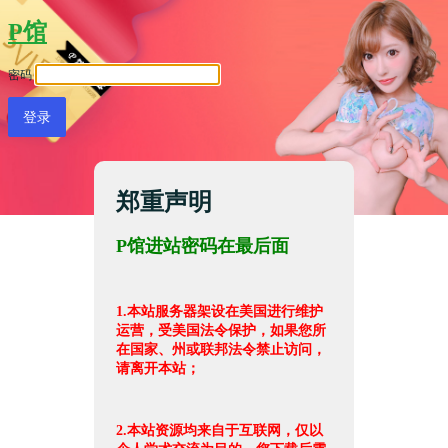
P馆
密码
郑重声明
P馆进站密码在最后面
1.本站服务器架设在美国进行维护
运营，受美国法令保护，如果您所
在国家、州或联邦法令禁止访问，
请离开本站；
2.本站资源均来自于互联网，仅以