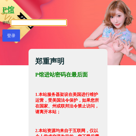
P馆
密码
郑重声明
P馆进站密码在最后面
1.本站服务器架设在美国进行维护
运营，受美国法令保护，如果您所
在国家、州或联邦法令禁止访问，
请离开本站；
2.本站资源均来自于互联网，仅以