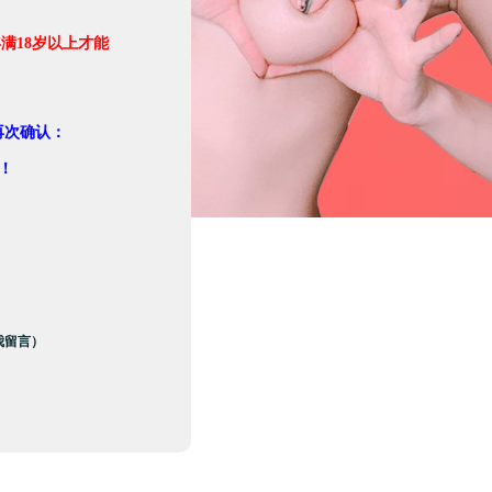
满18岁以上才能
。
再次确认：
！
我留言）