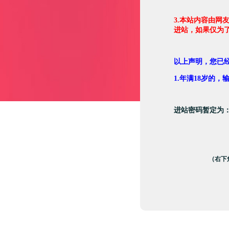
3.本站内容由网
进站，如果仅为
以上声明，您已
1.年满18岁的
进站密码暂定为
（右下