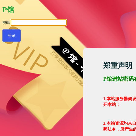
P馆
密码
郑重声明
P馆进站密码
1.本站服务器
开本站；
2.本站资源均来
邦法令，所产生