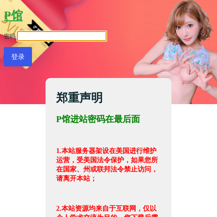
P馆
密码
郑重声明
P馆进站密码在最后面
1.本站服务器架设在美国进行维护
运营，受美国法令保护，如果您所
在国家、州或联邦法令禁止访问，
请离开本站；
2.本站资源均来自于互联网，仅以