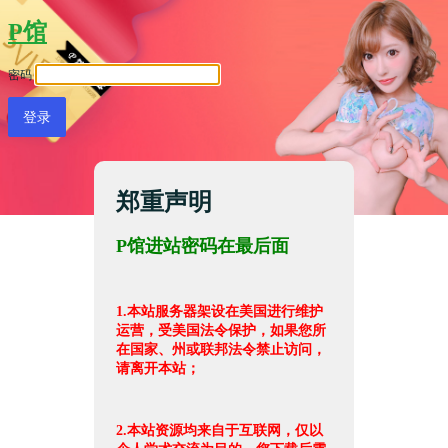
P馆
密码
郑重声明
P馆进站密码在最后面
1.本站服务器架设在美国进行维护
运营，受美国法令保护，如果您所
在国家、州或联邦法令禁止访问，
请离开本站；
2.本站资源均来自于互联网，仅以