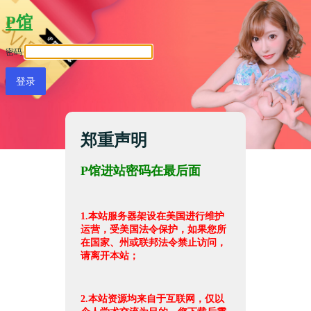
P馆
密码
郑重声明
P馆进站密码在最后面
1.本站服务器架设在美国进行维护
运营，受美国法令保护，如果您所
在国家、州或联邦法令禁止访问，
请离开本站；
2.本站资源均来自于互联网，仅以