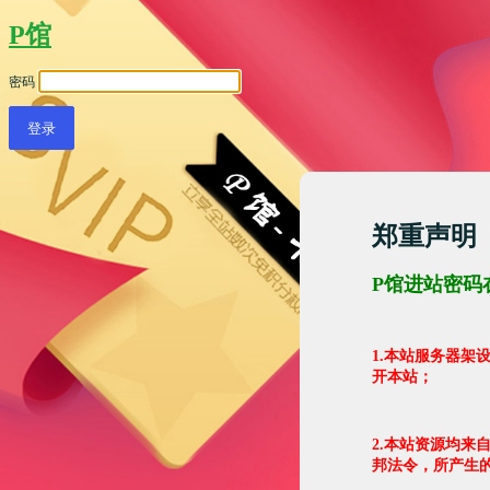
P馆
密码
郑重声明
P馆进站密码
1.本站服务器
开本站；
2.本站资源均来
邦法令，所产生