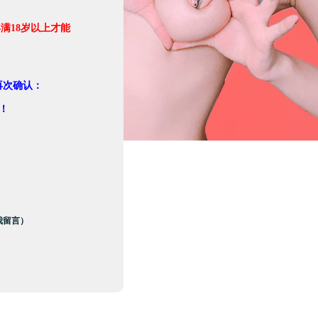
满18岁以上才能
。
再次确认：
！
我留言）