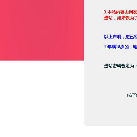
3.本站内容由网
进站，如果仅为
以上声明，您已
1.年满18岁的
进站密码暂定为
（右下