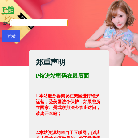
P馆
密码
郑重声明
P馆进站密码在最后面
1.本站服务器架设在美国进行维护
运营，受美国法令保护，如果您所
在国家、州或联邦法令禁止访问，
请离开本站；
2.本站资源均来自于互联网，仅以