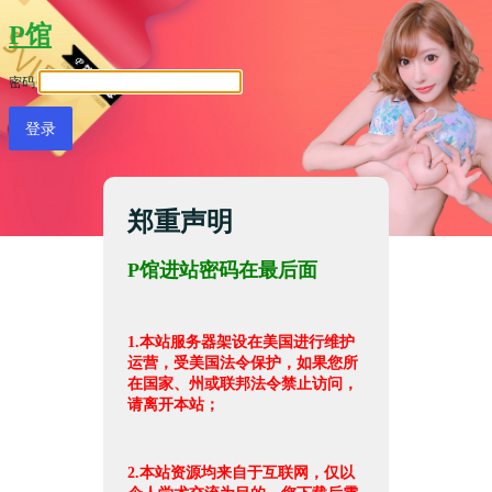
P馆
密码
郑重声明
P馆进站密码在最后面
1.本站服务器架设在美国进行维护
运营，受美国法令保护，如果您所
在国家、州或联邦法令禁止访问，
请离开本站；
2.本站资源均来自于互联网，仅以