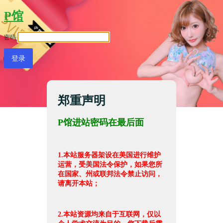
P馆
密码
郑重声明
P馆进站密码在最后面
1.本站服务器架设在美国进行维护
运营，受美国法令保护，如果您所
在国家、州或联邦法令禁止访问，
请离开本站；
2.本站资源均来自于互联网，仅以