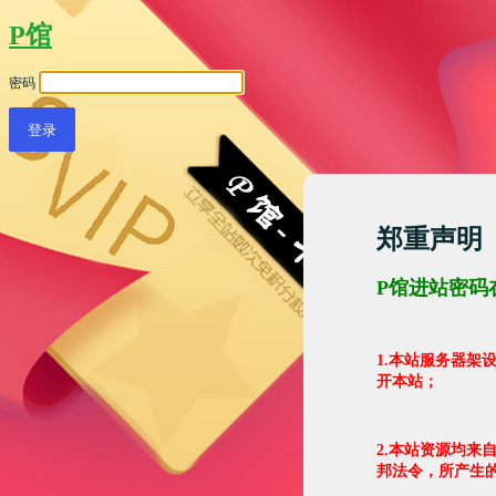
P馆
密码
郑重声明
P馆进站密码
1.本站服务器
开本站；
2.本站资源均来
邦法令，所产生