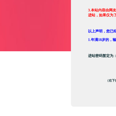
3.本站内容由网
进站，如果仅为
以上声明，您已
1.年满18岁的
进站密码暂定为
（右下