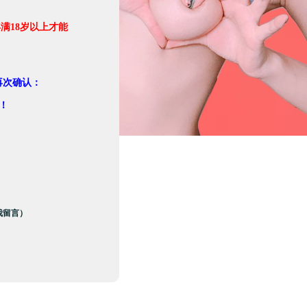
满18岁以上才能
。
再次确认：
！
我留言）