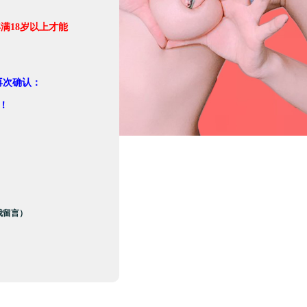
满18岁以上才能
。
再次确认：
！
我留言）