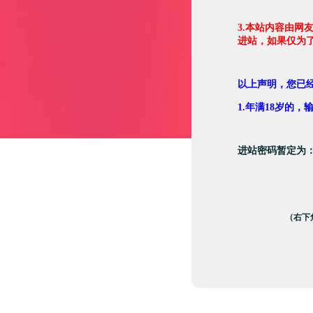
3.本站内容由网
进站，如果仅为
以上声明，您已
1.年满18岁的
进站密码暂定为
（右下