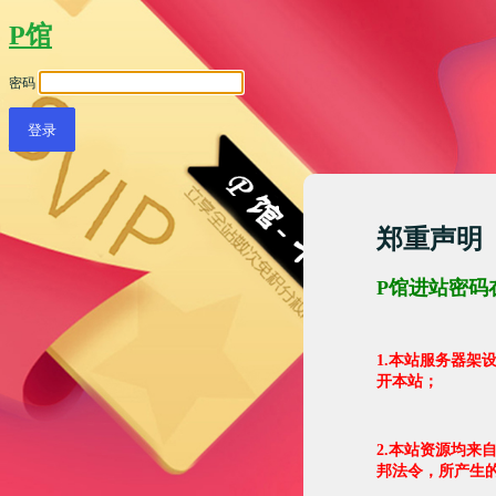
P馆
密码
郑重声明
P馆进站密码
1.本站服务器
开本站；
2.本站资源均来
邦法令，所产生