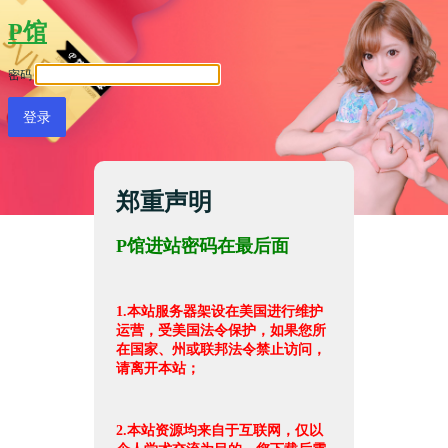
P馆
密码
郑重声明
P馆进站密码在最后面
1.本站服务器架设在美国进行维护
运营，受美国法令保护，如果您所
在国家、州或联邦法令禁止访问，
请离开本站；
2.本站资源均来自于互联网，仅以