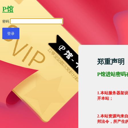
P馆
密码
郑重声明
P馆进站密码
1.本站服务器
开本站；
2.本站资源均来
邦法令，所产生