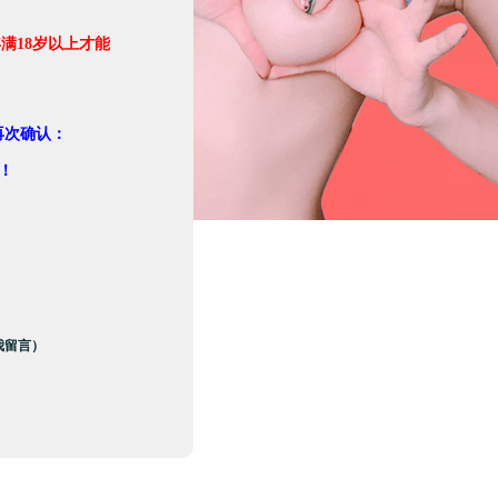
满18岁以上才能
。
再次确认：
！
我留言）