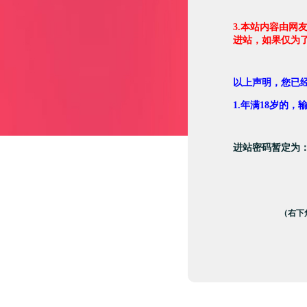
3.本站内容由网
进站，如果仅为
以上声明，您已
1.年满18岁的
进站密码暂定为
（右下