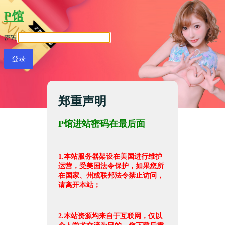
P馆
密码
郑重声明
P馆进站密码在最后面
1.本站服务器架设在美国进行维护
运营，受美国法令保护，如果您所
在国家、州或联邦法令禁止访问，
请离开本站；
2.本站资源均来自于互联网，仅以