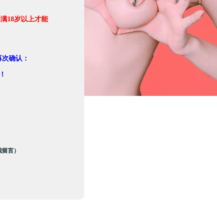
满18岁以上才能
。
再次确认：
！
我留言）