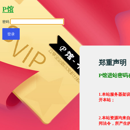
P馆
密码
郑重声明
P馆进站密码
1.本站服务器
开本站；
2.本站资源均来
邦法令，所产生