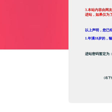
3.本站内容由网
进站，如果仅为
以上声明，您已
1.年满18岁的
进站密码暂定为
（右下