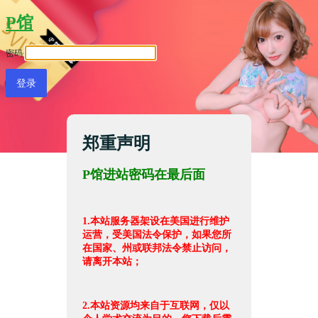
P馆
密码
郑重声明
P馆进站密码在最后面
1.本站服务器架设在美国进行维护
运营，受美国法令保护，如果您所
在国家、州或联邦法令禁止访问，
请离开本站；
2.本站资源均来自于互联网，仅以