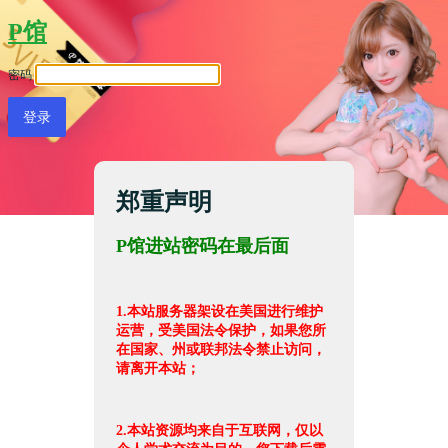
P馆
密码
郑重声明
P馆进站密码在最后面
1.本站服务器架设在美国进行维护
运营，受美国法令保护，如果您所
在国家、州或联邦法令禁止访问，
请离开本站；
2.本站资源均来自于互联网，仅以