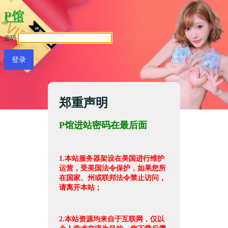
P馆
密码
郑重声明
P馆进站密码在最后面
1.本站服务器架设在美国进行维护
运营，受美国法令保护，如果您所
在国家、州或联邦法令禁止访问，
请离开本站；
2.本站资源均来自于互联网，仅以