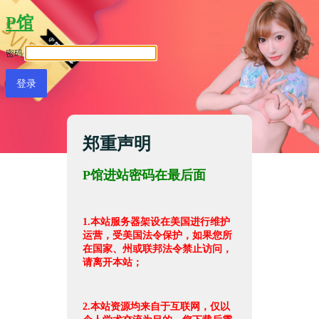
P馆
密码
郑重声明
P馆进站密码在最后面
1.本站服务器架设在美国进行维护
运营，受美国法令保护，如果您所
在国家、州或联邦法令禁止访问，
请离开本站；
2.本站资源均来自于互联网，仅以