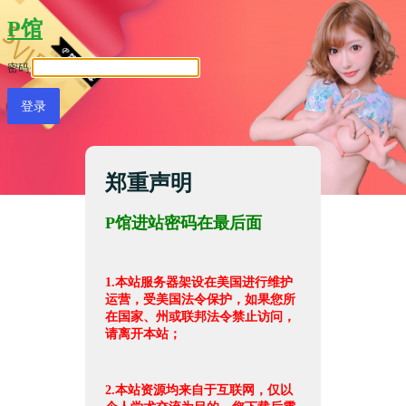
P馆
密码
郑重声明
P馆进站密码在最后面
1.本站服务器架设在美国进行维护
运营，受美国法令保护，如果您所
在国家、州或联邦法令禁止访问，
请离开本站；
2.本站资源均来自于互联网，仅以