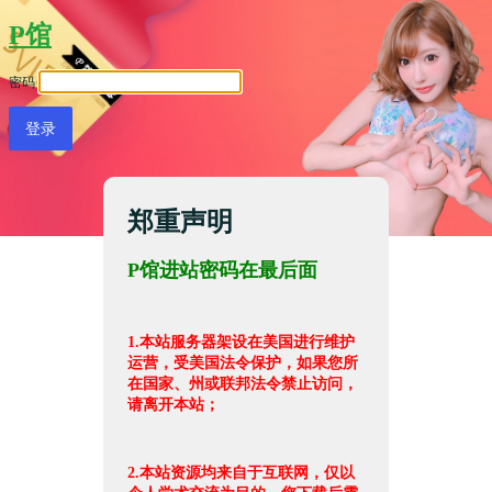
P馆
密码
郑重声明
P馆进站密码在最后面
1.本站服务器架设在美国进行维护
运营，受美国法令保护，如果您所
在国家、州或联邦法令禁止访问，
请离开本站；
2.本站资源均来自于互联网，仅以