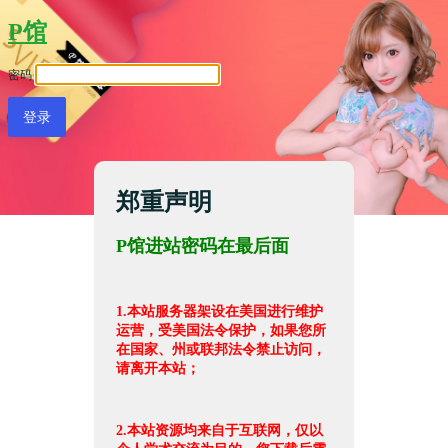
P馆
密码
郑重声明
P馆进站密码在最后面
1.本站服务器架设在美国进行维护
运营，受美国法令保护，如果您所
在国家、州或联邦法令禁止访问，
请离开本站；
2.本站资源均来自于互联网，仅以