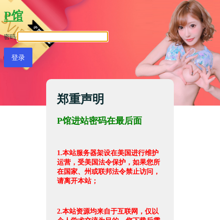
P馆
密码
郑重声明
P馆进站密码在最后面
1.本站服务器架设在美国进行维护
运营，受美国法令保护，如果您所
在国家、州或联邦法令禁止访问，
请离开本站；
2.本站资源均来自于互联网，仅以