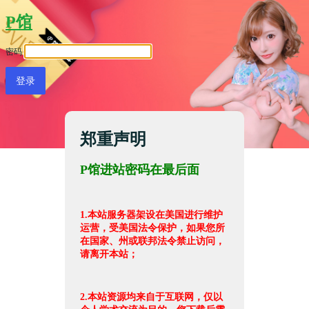
P馆
密码
郑重声明
P馆进站密码在最后面
1.本站服务器架设在美国进行维护
运营，受美国法令保护，如果您所
在国家、州或联邦法令禁止访问，
请离开本站；
2.本站资源均来自于互联网，仅以