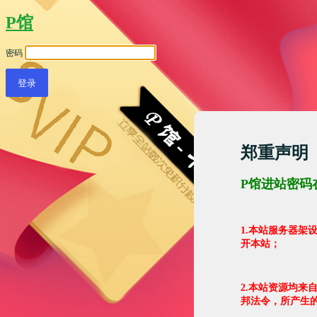
P馆
密码
郑重声明
P馆进站密码
1.本站服务器
开本站；
2.本站资源均来
邦法令，所产生