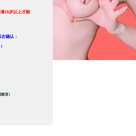
满18岁以上才能
。
再次确认：
！
我留言）