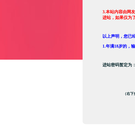
3.本站内容由网
进站，如果仅为
以上声明，您已
1.年满18岁的
进站密码暂定为
（右下